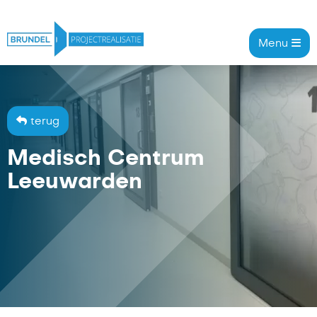
Menu
Brundel Projectrealisatie
terug
Brundel Projectrealisatie
Medisch Centrum
Schuifdeurspecialisten
Leeuwarden
Projecten
Onze oplossingen
Officeteam
Werken bij
Contact