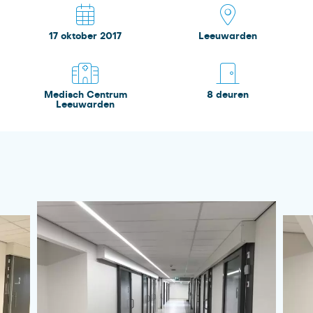
Onze
17 oktober 2017
Leeuwarden
oplossingen
Montage
Medisch Centrum
8 deuren
Leeuwarden
Vervanging trajecten
Opslag & logistiek
Project begeleiding
Neem
contact op
Brundel Projectrealisatie
Mercatorstraat 13-09
7131 PW Lichtenvoorde