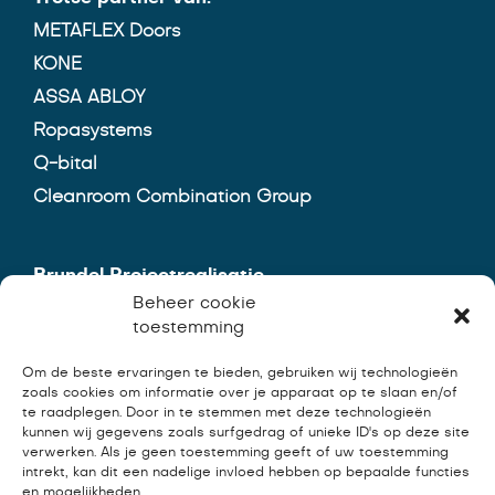
METAFLEX Doors
KONE
ASSA ABLOY
Ropasystems
Q-bital
Cleanroom Combination Group
Brundel Projectrealisatie
Beheer cookie
Mercatorstraat 13-09
toestemming
7131 PW Lichtenvoorde
Om de beste ervaringen te bieden, gebruiken wij technologieën
0544 - 20 03 09
zoals cookies om informatie over je apparaat op te slaan en/of
te raadplegen. Door in te stemmen met deze technologieën
info@brundel-projectrealisatie.nl
kunnen wij gegevens zoals surfgedrag of unieke ID's op deze site
verwerken. Als je geen toestemming geeft of uw toestemming
intrekt, kan dit een nadelige invloed hebben op bepaalde functies
en mogelijkheden.